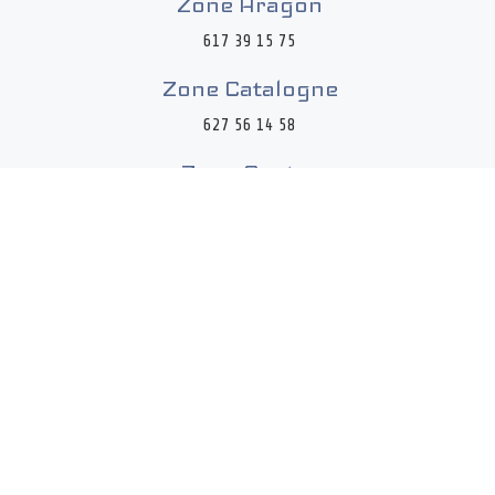
Zone Aragón
617 39 15 75
Zone Catalogne
627 56 14 58
Zone Centre
689 58 20 73
France
+33 608 36 88 30
MENU
SECONDAIRE
Tectron 2017 - Fabricantes de teclados de membrana